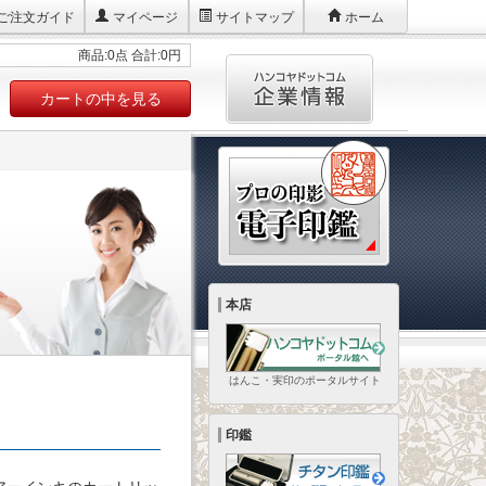
ご注文ガイド
マイページ
サイトマップ
ホーム
商品:0点 合計:0円
カートの中を見る
本店
はんこ・実印のポータルサイト
印鑑