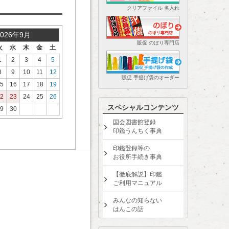
クリアファイル 名入れ
2026年9月
販促 のぼり専門店
火
水
木
金
土
1
2
3
4
5
8
9
10
11
12
販促 手提げ袋のオーダー
5
16
17
18
19
2
23
24
25
26
スペシャルコンテンツ
9
30
国会図書館登録
印鑑うんちく事典
印鑑登録等の
お役所手続き事典
【徹底解説】印鑑
ご利用マニュアル
みんなの知らない
はんこの話