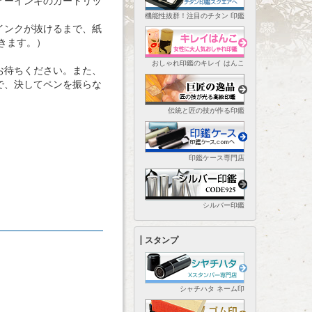
アーインキのカートリッ
機能性抜群！注目のチタン 印鑑
インクが抜けるまで、紙
きます。）
おしゃれ印鑑のキレイ はんこ
お待ちください。また、
で、決してペンを振らな
伝統と匠の技が作る印鑑
印鑑ケース専門店
シルバー印鑑
スタンプ
シャチハタ ネーム印