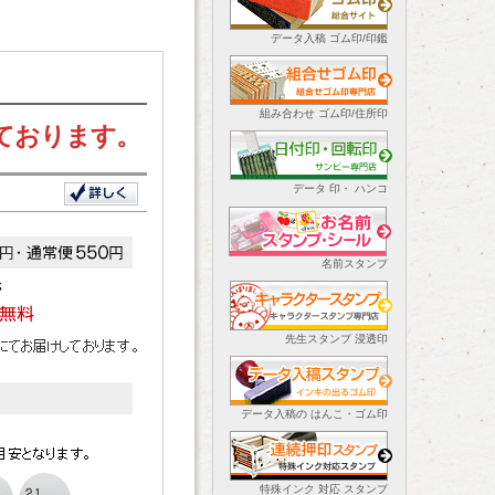
データ入稿 ゴム印/印鑑
組み合わせ ゴム印/住所印
ております。
データ 印・ ハンコ
名前スタンプ
先生スタンプ 浸透印
データ入稿の はんこ・ゴム印
特殊インク 対応 スタンプ