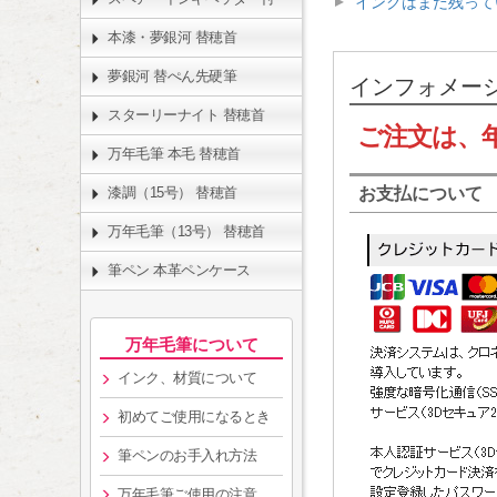
インクはまだ残って
本漆・夢銀河 替穂首
夢銀河 替ぺん先硬筆
インフォメー
スターリーナイト 替穂首
ご注文は、
万年毛筆 本毛 替穂首
漆調（15号） 替穂首
お支払について
万年毛筆（13号） 替穂首
筆ペン 本革ペンケース
万年毛筆について
インク、材質について
初めてご使用になるとき
筆ペンのお手入れ方法
万年毛筆ご使用の注意