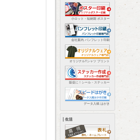
小ロット・短納期 ポスター
会社案内 パンフレット印刷
オリジナルTシャツ プリント
販促に！シール・ステッカー
データ入稿 はがき
生活