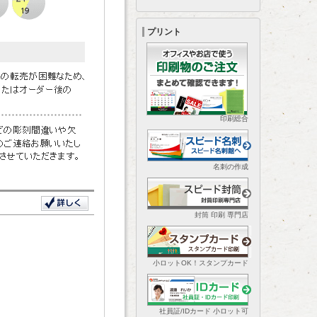
プリント
印刷総合
名刺の作成
封筒 印刷 専門店
小ロットOK！スタンプカード
社員証/IDカード 小ロット可