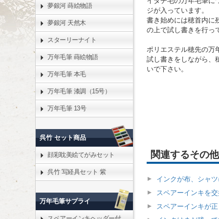
イタチ毛の万年毛筆に
夢銀河 蒔絵物語
ジが入っています。
書き始めには穂首内に
夢銀河 天然木
の上で試し書きを行っ
スターリーナイト
ポリエステル穂先の万
万年毛筆 蒔絵物語
試し書きをしながら、
いで下さい。
万年毛筆 本毛
万年毛筆 漆調（15号）
万年毛筆 13号
呉竹 セット商品
関連するその他
顔彩耽美絵てがみセット
呉竹 写経具セット 紫
インクが布、シャツ
スペアーインキを交
万年毛筆サプライ
スペアーインキが正
スペアーインキヘッダー付