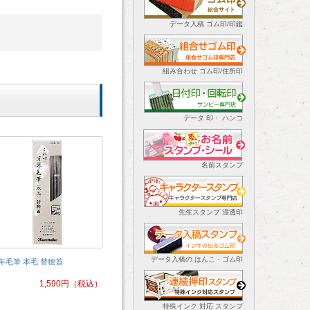
データ入稿 ゴム印/印鑑
組み合わせ ゴム印/住所印
データ 印・ ハンコ
名前スタンプ
先生スタンプ 浸透印
データ入稿の はんこ・ゴム印
年毛筆 本毛 替穂首
1,590
円
（税込）
特殊インク 対応 スタンプ