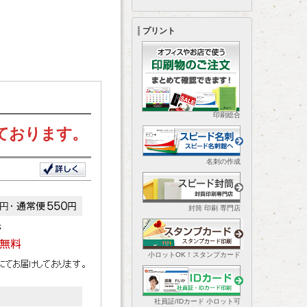
プリント
印刷総合
ております。
名刺の作成
封筒 印刷 専門店
小ロットOK！スタンプカード
社員証/IDカード 小ロット可