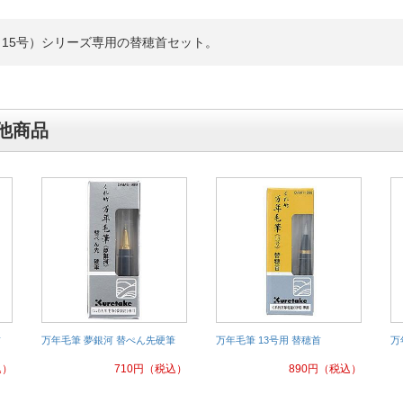
（15号）シリーズ専用の替穂首セット。
他商品
首
万年毛筆 夢銀河 替ぺん先硬筆
万年毛筆 13号用 替穂首
万
込）
710
円
（税込）
890
円
（税込）