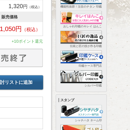
1,320
円
（税込）
機能性抜群！注目のチタン 印鑑
販売価格
おしゃれ印鑑のキレイ はんこ
1,050
円
（税込）
+10ポイント還元
伝統と匠の技が作る印鑑
印鑑ケース専門店
討リストに追加
シルバー印鑑
スタンプ
シャチハタ ネーム印