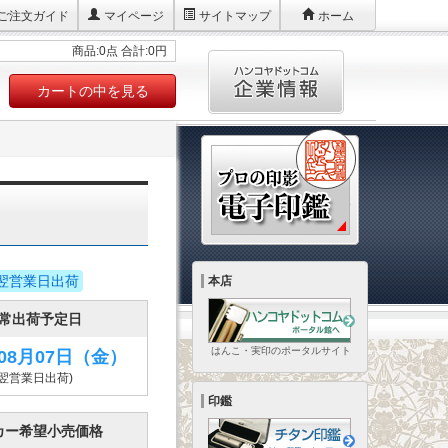
ご注文ガイド
マイページ
サイトマップ
ホーム
商品:0点 合計:0円
カートの中を見る
翌営業日出荷
本店
常出荷予定日
はんこ・実印のポータルサイト
年08月07日
（金）
(翌営業日出荷)
印鑑
カー希望小売価格