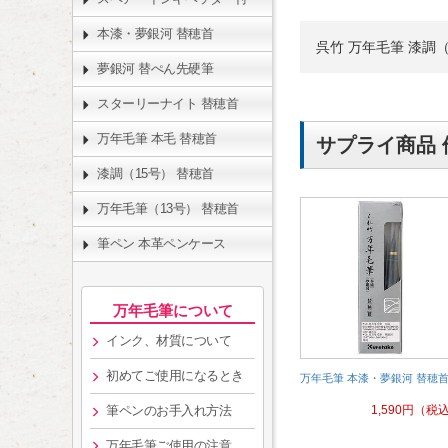
本漆・夢銀河 替穂首
呉竹 万年毛筆 漆調
夢銀河 替ぺん先硬筆
スターリーナイト 替穂首
万年毛筆 本毛 替穂首
サプライ商品 
漆調（15号） 替穂首
万年毛筆（13号） 替穂首
筆ペン 本革ペンケース
万年毛筆について
インク、材質について
初めてご使用になるとき
万年毛筆 本漆・夢銀河 替穂
1,590
円
（税
筆ペンのお手入れ方法
万年毛筆ご使用の注意