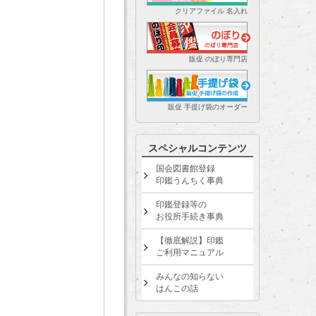
クリアファイル 名入れ
販促 のぼり専門店
販促 手提げ袋のオーダー
スペシャルコンテンツ
国会図書館登録
印鑑うんちく事典
印鑑登録等の
お役所手続き事典
【徹底解説】印鑑
ご利用マニュアル
みんなの知らない
はんこの話