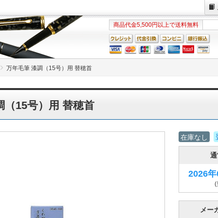
商品代金5,500円以上で送料無料
万年毛筆 漆調（15号）用 替穂首
調（15号）用 替穂首
在庫なし
通
2026
メー