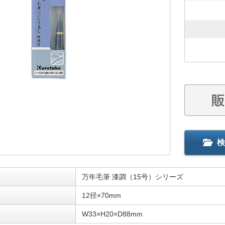
検
万年毛筆 漆調（15号）シリーズ
12径×70mm
W33×H20×D88mm