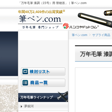
「万年毛筆 漆調（15号）用 替穂首」｜筆ペン.com
※
年間49万2,409件の出荷実績
筆ペン.com
サプライ商品
万年毛筆 漆
万年毛筆ラインナップ
夢銀河