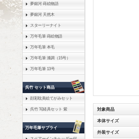
夢銀河 蒔絵物語
夢銀河 天然木
スターリーナイト
万年毛筆 蒔絵物語
万年毛筆 本毛
万年毛筆 漆調（15号）
万年毛筆 13号
呉竹 セット商品
顔彩耽美絵てがみセット
対象商品
呉竹 写経具セット 紫
本体サイズ
万年毛筆サプライ
外装サイズ
スペアーインキヘッダー付